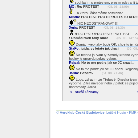
souhlasím s protestem. prosim odstranit t
MQ
: Re: PROTEST
(05. 08. 23:09)
...a kterou část máme odstranit?
Minda
: PROTEST PROTI PROTESTU XERI
NIC NEODSTRANOVAT !!!
Xeris
: PROTEST
(05. 08. 18:30)
!PROTEST! !PROTEST! !PROTEST! !!! Z
: Domáci web taky bude
(05. 08. 14:15)
Domácí web taky bude OK, chce to jen čas
StaPo
: jujda, vy letate jak draci
(05. 08
No teeeda jo, vam ty zavody krasne vychaze
hodiny je opravdu pekny vykon.
Rejpal
: No to me podrz jak se JC snazi...
No to me podrz jak se JC snazi. Regionky
Jarda
: Pozdrav
(04. 08. 21:46)
Ludo, zdravím ze Třebové. Dneska jsem se 
výborné. Zítra navečer nebo v pátek se přijed
dohromady. Jarda
<-- starší záznamy
©
Aeroklub České Budějovice
, Letiště Hosín - PMR