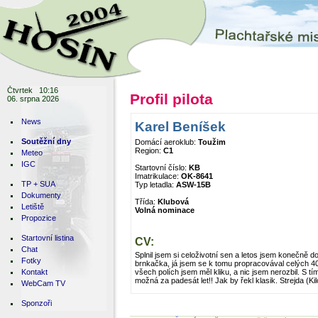
Čtvrtek 10:16
Profil pilota
06. srpna 2026
News
Karel Beníšek
Soutěžní dny
Domácí aeroklub:
Toužim
Region:
C1
Meteo
IGC
Startovní číslo:
KB
Imatrikulace:
OK-8641
TP + SUA
Typ letadla:
ASW-15B
Dokumenty
Třída:
Klubová
Letiště
Volná nominace
Propozice
Startovní listina
CV:
Chat
Splnil jsem si celoživotní sen a letos jsem konečně d
Fotky
brnkačka, já jsem se k tomu propracovával celých 40 l
Kontakt
všech polích jsem měl kliku, a nic jsem nerozbil. S t
možná za padesát let!! Jak by řekl klasik. Strejda (Ki
WebCam TV
Sponzoři