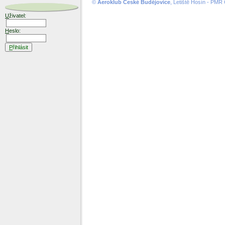
©
Aeroklub České Budějovice
, Letiště Hosín - PMR
U
živatel:
H
eslo:
P
řihlásit