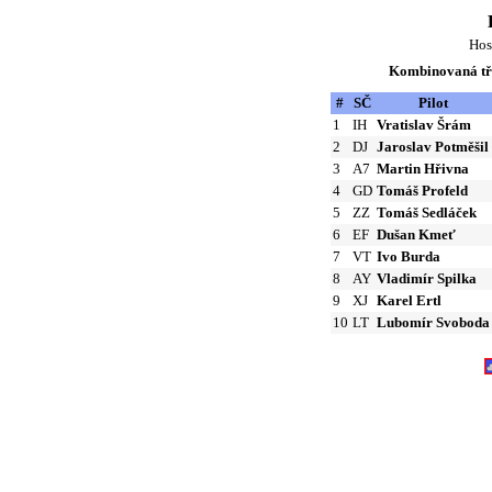
Hosí
Kombinovaná tří
#
SČ
Pilot
1
IH
Vratislav Šrám
2
DJ
Jaroslav Potměšil
3
A7
Martin Hřivna
4
GD
Tomáš Profeld
5
ZZ
Tomáš Sedláček
6
EF
Dušan Kmeť
7
VT
Ivo Burda
8
AY
Vladimír Spilka
9
XJ
Karel Ertl
10
LT
Lubomír Svoboda